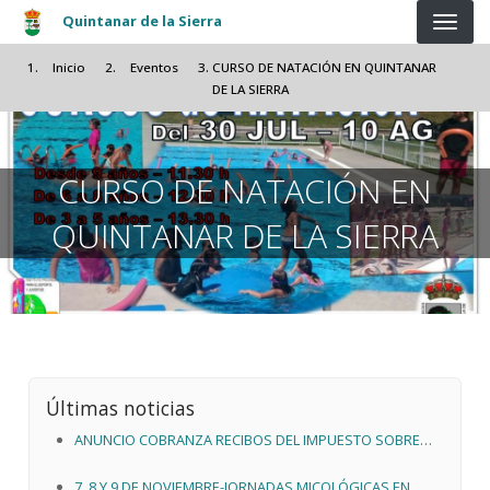
Pasar al contenido principal
Quintanar de la Sierra
Inicio
Eventos
CURSO DE NATACIÓN EN QUINTANAR
DE LA SIERRA
CURSO DE NATACIÓN EN
QUINTANAR DE LA SIERRA
Últimas noticias
ANUNCIO COBRANZA RECIBOS DEL IMPUESTO SOBRE
ACTIVIADES ECONOMICAS 2026
7, 8 Y 9 DE NOVIEMBRE-JORNADAS MICOLÓGICAS EN