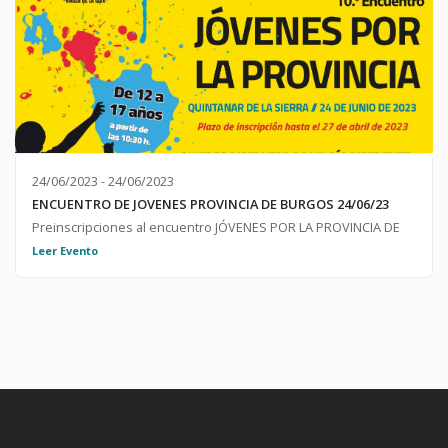
24/06/2023 - 24/06/2023
ENCUENTRO DE JOVENES PROVINCIA DE BURGOS 24/06/23
Preinscripciones al encuentro JÓVENES POR LA PROVINCIA DE
BURGOS; 24 DE JUNIO 2023 ;
Leer Evento
https://forms.gle/uuHLne51qh1cm6qD8 ; ;
https://idj.burgos.es/juventud/actividades-y-ocio/x-encuentro-
de-jovenes-por-la-provincia