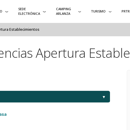
SEDE
CAMPING
TO
TURISMO
PRTR
ELECTRÓNICA
ARLANZA
ertura Establecimientos
cencias Apertura Establ
▼
asa