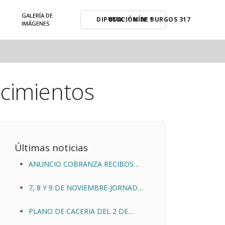
GALERÍA DE
MAX: º MÍN: º
IMÁGENES
ecimientos
Últimas noticias
ANUNCIO COBRANZA RECIBOS
DEL IMPUESTO SOBRE
7, 8 Y 9 DE NOVIEMBRE-JORNADAS
ACTIVIADES ECONOMICAS 2026
MICOLÓGICAS EN QUINTANAR DE
PLANO DE CACERIA DEL 2 DE
LA SIERRA
NOVIEMBRE DE 2025