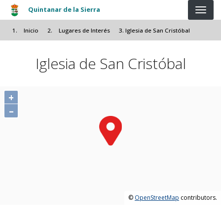
Pasar al contenido principal
Quintanar de la Sierra
Inicio
Lugares de Interés
Iglesia de San Cristóbal
Iglesia de San Cristóbal
+
–
©
OpenStreetMap
contributors.